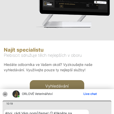
Najít specialistu
Plebiscit sdružuje těch nejlepších v oboru
Hledáte odborníka ve Vašem okolí? Vyzkoušejte naše
vyhledávání. Využívejte pouze ty nejlepší služby!
Vyhledávání
ORLOVÉ Veterinářství
Live chat
10:19
Ahoj, rádi Vám pomůžeme! 🙂 Klikněte na