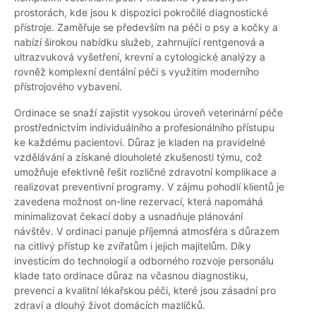
prostorách, kde jsou k dispozici pokročilé diagnostické
přístroje. Zaměřuje se především na péči o psy a kočky a
nabízí širokou nabídku služeb, zahrnující rentgenová a
ultrazvuková vyšetření, krevní a cytologické analýzy a
rovněž komplexní dentální péči s využitím moderního
přístrojového vybavení.
Ordinace se snaží zajistit vysokou úroveň veterinární péče
prostřednictvím individuálního a profesionálního přístupu
ke každému pacientovi. Důraz je kladen na pravidelné
vzdělávání a získané dlouholeté zkušenosti týmu, což
umožňuje efektivně řešit rozličné zdravotní komplikace a
realizovat preventivní programy. V zájmu pohodlí klientů je
zavedena možnost on-line rezervací, která napomáhá
minimalizovat čekací doby a usnadňuje plánování
návštěv. V ordinaci panuje příjemná atmosféra s důrazem
na citlivý přístup ke zvířatům i jejich majitelům. Díky
investicím do technologií a odborného rozvoje personálu
klade tato ordinace důraz na včasnou diagnostiku,
prevenci a kvalitní lékařskou péči, které jsou zásadní pro
zdraví a dlouhý život domácích mazlíčků.