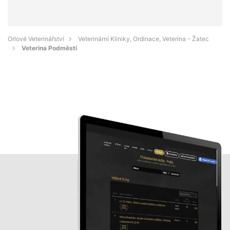
Orlové Veterinářství
Veterinární Kliniky, Ordinace, Veterina - Žatec
Veterina Podměstí