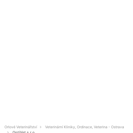
Orlové Veterinářství
Veterinární Kliniky, Ordinace, Veterina - Ostrava
OptiVet s.r.o.