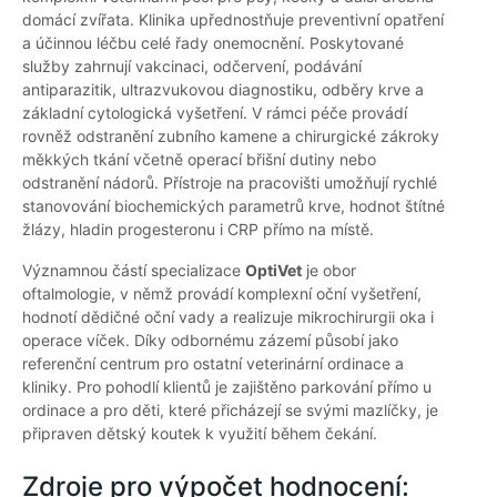
domácí zvířata. Klinika upřednostňuje preventivní opatření
a účinnou léčbu celé řady onemocnění. Poskytované
služby zahrnují vakcinaci, odčervení, podávání
antiparazitik, ultrazvukovou diagnostiku, odběry krve a
základní cytologická vyšetření. V rámci péče provádí
rovněž odstranění zubního kamene a chirurgické zákroky
měkkých tkání včetně operací břišní dutiny nebo
odstranění nádorů. Přístroje na pracovišti umožňují rychlé
stanovování biochemických parametrů krve, hodnot štítné
žlázy, hladin progesteronu i CRP přímo na místě.
Významnou částí specializace
OptiVet
je obor
oftalmologie, v němž provádí komplexní oční vyšetření,
hodnotí dědičné oční vady a realizuje mikrochirurgii oka i
operace víček. Díky odbornému zázemí působí jako
referenční centrum pro ostatní veterinární ordinace a
kliniky. Pro pohodlí klientů je zajištěno parkování přímo u
ordinace a pro děti, které přicházejí se svými mazlíčky, je
připraven dětský koutek k využití během čekání.
Zdroje pro výpočet hodnocení: