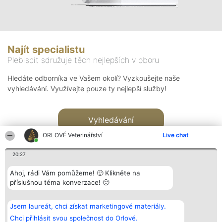
Najít specialistu
Plebiscit sdružuje těch nejlepších v oboru
Hledáte odborníka ve Vašem okolí? Vyzkoušejte naše
vyhledávání. Využívejte pouze ty nejlepší služby!
Vyhledávání
ORLOVÉ Veterinářství
Live chat
20:27
Ahoj, rádi Vám pomůžeme! 🙂 Klikněte na
příslušnou téma konverzace! 🙂
Organizátor hlasování
Plebiscyt
Kontakt
Bright Side Solutions sp. z o.
Vítězové
Kontakt
Jsem laureát, chci získat marketingové materiály.
o. sp. k.
Seznam všech
ul. Ruska 22
laureátů
Chci přihlásit svou společnost do Orlové.