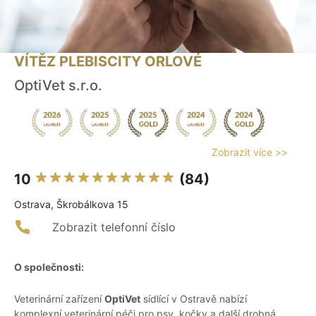
VÍTĚZ PLEBISCITY ORLOVÉ
OptiVet s.r.o.
Zobrazit více >>
10
(84)
Ostrava, Škrobálkova 15
Zobrazit telefonní číslo
O společnosti:
Veterinární zařízení
OptiVet
sídlící v Ostravě nabízí
komplexní veterinární péči pro psy, kočky a další drobná