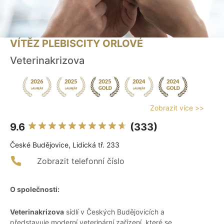
VÍTĚZ PLEBISCITY ORLOVÉ
Veterinakrizova
Zobrazit více >>
9.6
(333)
České Budějovice, Lidická tř. 233
Zobrazit telefonní číslo
O společnosti:
Veterinakrizova
sídlí v Českých Budějovicích a
představuje moderní veterinární zařízení, které se