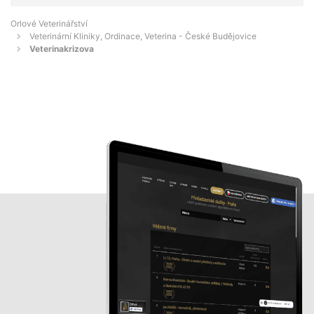
Orlové Veterinářství
Veterinární Kliniky, Ordinace, Veterina - České Budějovice
Veterinakrizova