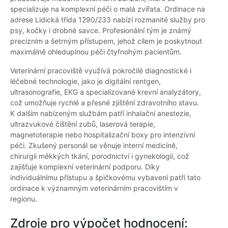
specializuje na komplexní péči o malá zvířata. Ordinace na
adrese Lidická třída 1290/233 nabízí rozmanité služby pro
psy, kočky i drobné savce. Profesionální tým je známý
precizním a šetrným přístupem, jehož cílem je poskytnout
maximálně ohleduplnou péči čtyřnohým pacientům.
Veterinární pracoviště využívá pokročilé diagnostické i
léčebné technologie, jako je digitální rentgen,
ultrasonografie, EKG a specializované krevní analyzátory,
což umožňuje rychlé a přesné zjištění zdravotního stavu.
K dalším nabízeným službám patří inhalační anestezie,
ultrazvukové čištění zubů, laserová terapie,
magnetoterapie nebo hospitalizační boxy pro intenzivní
péči. Zkušený personál se věnuje interní medicíně,
chirurgii měkkých tkání, porodnictví i gynekologii, což
zajišťuje komplexní veterinární podporu. Díky
individuálnímu přístupu a špičkovému vybavení patří tato
ordinace k významným veterinárním pracovištím v
regionu.
Zdroje pro výpočet hodnocení: