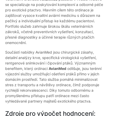
se specializuje na poskytování komplexní a odborné péče
pro exotické ptactvo. Hlavním cílem této ordinace je
zajišťovat vysoce kvalitní aviární medicínu s důrazem na
pečlivý a individuální přístup ke každému pacientovi.
Portfolio služeb zahrnuje širokou škálu veterinárních
zákroků, včetně preventivních vyšetření, konzultací,
přesné diagnostiky a účinné terapie různých ptačích
onemocnění.
Součástí nabídky AvianMed jsou chirurgické zásahy,
detailní analýzy krve, specifická virologická vyšetření,
rentgenové snímkování i čipování ptáků. Významným
benefitem, který ordinaci
AvianMed
odlišuje, jsou terénní
výjezdní služby umožňující ošetření ptáků přímo v jejich
domácím prostředí. Tato služba pomáhá minimalizovat
stres z transportu a návštěvy ordinace, čímž podporuje
rychlejší rekonvalescenci. Díky tomuto odbornému a
promyšlenému přístupu patří ordinace mezi často
vyhledávané partnery majitelů exotického ptactva.
Zdroje pro výpočet hodnocení: