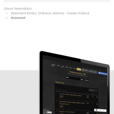
Orlové Veterinářství
Veterinární Kliniky, Ordinace, Veterina - Hradec Králové
Avianmed