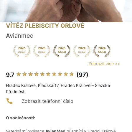
VÍTĚZ PLEBISCITY ORLOVÉ
Avianmed
Zobrazit více >>
9.7
(97)
Hradec Králové, Kladská 17, Hradec Králové – Slezské
Předměstí
Zobrazit telefonní číslo
O společnosti:
Veterinární ordinace
AvianMed
působící v Hradci Králové