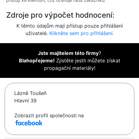
přístup ke klientům, což oceňuje řada zákazníků.
Zdroje pro výpočet hodnocení:
K těmto údajům mají přístup pouze přihlášení
uživatelé.
Klikněte sem pro přihlášení.
Jste majitelem této firmy
?
Blahopřejeme!
Zjistěte jestli můžete získat
propagační materiály!
Lázně Toušeň
Hlavní 39
Zobrazit profil společnosti na