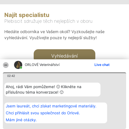
Najít specialistu
Plebiscit sdružuje těch nejlepších v oboru
Hledáte odborníka ve Vašem okolí? Vyzkoušejte naše
vyhledávání. Využívejte pouze ty nejlepší služby!
Vyhledávání
ORLOVÉ Veterinářství
Live chat
02:42
Ahoj, rádi Vám pomůžeme! 🙂 Klikněte na
příslušnou téma konverzace! 🙂
Organizátor hlasování
Plebiscyt
Kontakt
Bright Side Solutions sp. z o.
Vítězové
Kontakt
Jsem laureát, chci získat marketingové materiály.
o. sp. k.
Seznam všech
ul. Ruska 22
laureátů
Chci přihlásit svou společnost do Orlové.
Wrocław 50-079
Zásady
Mám jiné otázky.
KRS 0000749100 | Regon
Pravidla
381313360 | NIP 8943132676
Zásady
ochrany