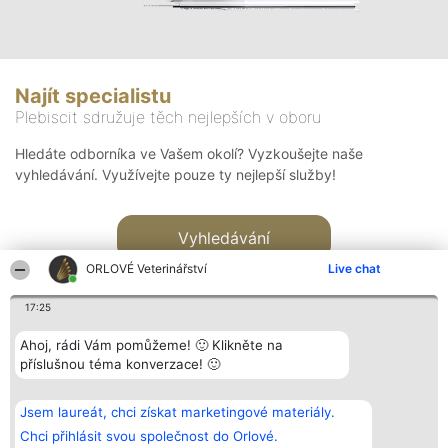
Najít specialistu
Plebiscit sdružuje těch nejlepších v oboru
Hledáte odborníka ve Vašem okolí? Vyzkoušejte naše
vyhledávání. Využívejte pouze ty nejlepší služby!
Vyhledávání
ORLOVÉ Veterinářství
Live chat
17:25
Ahoj, rádi Vám pomůžeme! 🙂 Klikněte na
příslušnou téma konverzace! 🙂
Organizátor hlasování
Plebiscyt
Kontakt
Bright Side Solutions sp. z o.
Vítězové
Kontakt
Jsem laureát, chci získat marketingové materiály.
o. sp. k.
Seznam všech
ul. Ruska 22
laureátů
Chci přihlásit svou společnost do Orlové.
Wrocław 50-079
Zásady