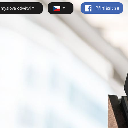
Přihlásit se
ůmyslová odvětví