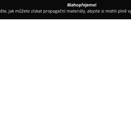
Blahopřejeme!
těte, jak můžete získat propagační materiály, abyste si mohli plně 
e, Veterina - Rakovník
Pet salon Alex - veterinární prevence u
ce u Vysoké brány
O společnosti:
Pet salon Alex
v Rakovníku posk
na adrese Čelakovského 681. Zv
přístup ke každému mazlíčkovi,
oproti běžným provozovnám. V r
Zobrazit více >>
stav zvířat, přičemž nabídka z
stříhání, koupání, trimování, če
Kromě těchto standardních služ
veterinární prevence, která je 
domácích mazlíčků. Nabídka sor
mezi nimi prémiová krmiva, dopl