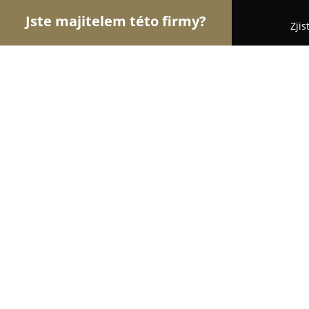
Jste majitelem této firmy?
Zjis
Orlové Veterinářství
Veterinární Kliniky, Ordinac
Pet salon Alex - veterinární preven
9
(31)
Rakovník, Rakovník
Zobrazit telefonní číslo