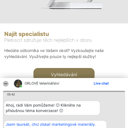
Najít specialistu
Plebiscit sdružuje těch nejlepších v oboru
Hledáte odborníka ve Vašem okolí? Vyzkoušejte naše
vyhledávání. Využívejte pouze ty nejlepší služby!
Vyhledávání
ORLOVÉ Veterinářství
Live chat
05:42
Ahoj, rádi Vám pomůžeme! 🙂 Klikněte na
příslušnou téma konverzace! 🙂
Organizátor hlasování
Plebiscyt
Kontakt
Bright Side Solutions sp. z o.
Vítězové
Kontakt
Jsem laureát, chci získat marketingové materiály.
o. sp. k.
Seznam všech