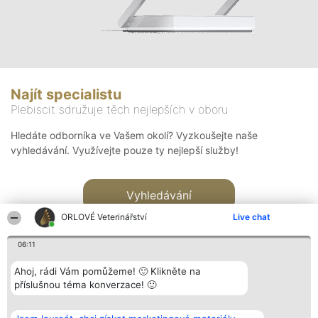
Najít specialistu
Plebiscit sdružuje těch nejlepších v oboru
Hledáte odborníka ve Vašem okolí? Vyzkoušejte naše
vyhledávání. Využívejte pouze ty nejlepší služby!
Vyhledávání
ORLOVÉ Veterinářství
Live chat
06:11
Ahoj, rádi Vám pomůžeme! 🙂 Klikněte na
příslušnou téma konverzace! 🙂
Organizátor hlasování
Plebiscyt
Kontakt
Bright Side Solutions sp. z o.
Vítězové
Kontakt