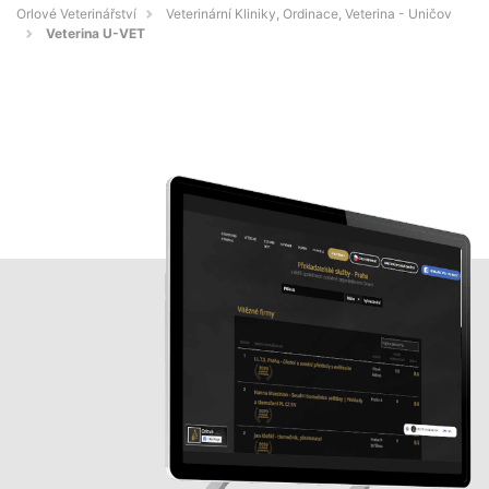
Orlové Veterinářství
Veterinární Kliniky, Ordinace, Veterina - Uničov
Veterina U-VET