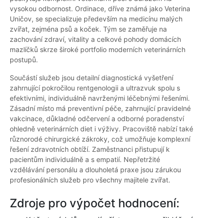
vysokou odbornost. Ordinace, dříve známá jako Veterina
Uničov, se specializuje především na medicínu malých
zvířat, zejména psů a koček. Tým se zaměřuje na
zachování zdraví, vitality a celkové pohody domácích
mazlíčků skrze široké portfolio moderních veterinárních
postupů.
Součástí služeb jsou detailní diagnostická vyšetření
zahrnující pokročilou rentgenologii a ultrazvuk spolu s
efektivními, individuálně navrženými léčebnými řešeními.
Zásadní místo má preventivní péče, zahrnující pravidelné
vakcinace, důkladné odčervení a odborné poradenství
ohledně veterinárních diet i výživy. Pracoviště nabízí také
různorodé chirurgické zákroky, což umožňuje komplexní
řešení zdravotních obtíží. Zaměstnanci přistupují k
pacientům individuálně a s empatií. Nepřetržité
vzdělávání personálu a dlouholetá praxe jsou zárukou
profesionálních služeb pro všechny majitele zvířat.
Zdroje pro výpočet hodnocení: