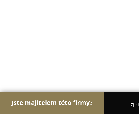
Jste majitelem této firmy?
Zjis
Orlové Veterinářství
Veterinární Kliniky, Ordinac