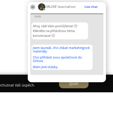
ORLOVÉ Veterinářství
Live chat
10:55
Ahoj, rádi Vám pomůžeme! 🙂
Klikněte na příslušnou téma
konverzace! 🙂
Jsem laureát, chci získat marketingové
materiály.
Chci přihlásit svou společnost do
Orlové.
Mám jiné otázky.
Zjistit
vychutnat Váš úspěch.