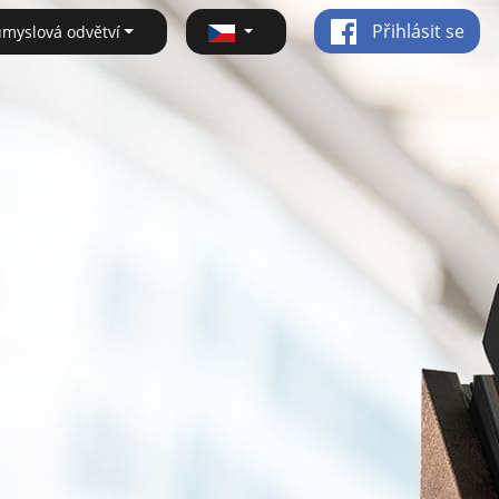
Přihlásit se
ůmyslová odvětví