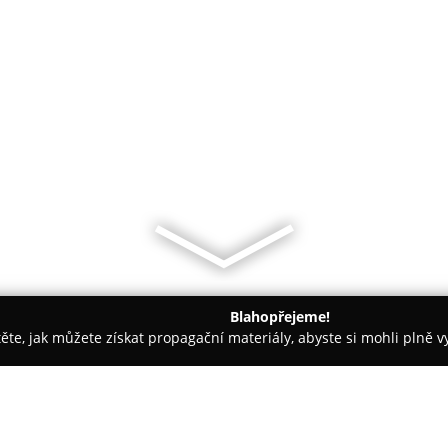
Blahopřejeme!
těte, jak můžete získat propagační materiály, abyste si mohli plně 
e, Veterina - Tábor
Sedvet