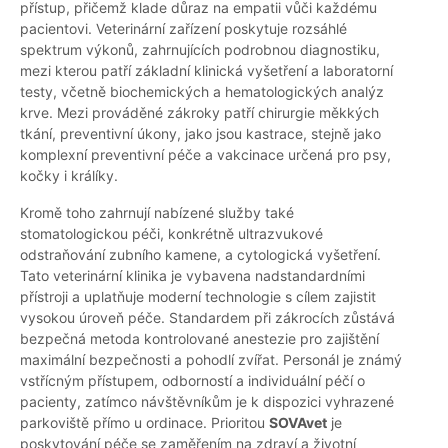
přístup, přičemž klade důraz na empatii vůči každému
pacientovi. Veterinární zařízení poskytuje rozsáhlé
spektrum výkonů, zahrnujících podrobnou diagnostiku,
mezi kterou patří základní klinická vyšetření a laboratorní
testy, včetně biochemických a hematologických analýz
krve. Mezi prováděné zákroky patří chirurgie měkkých
tkání, preventivní úkony, jako jsou kastrace, stejně jako
komplexní preventivní péče a vakcinace určená pro psy,
kočky i králíky.
Kromě toho zahrnují nabízené služby také
stomatologickou péči, konkrétně ultrazvukové
odstraňování zubního kamene, a cytologická vyšetření.
Tato veterinární klinika je vybavena nadstandardními
přístroji a uplatňuje moderní technologie s cílem zajistit
vysokou úroveň péče. Standardem při zákrocích zůstává
bezpečná metoda kontrolované anestezie pro zajištění
maximální bezpečnosti a pohodlí zvířat. Personál je známý
vstřícným přístupem, odborností a individuální péčí o
pacienty, zatímco návštěvníkům je k dispozici vyhrazené
parkoviště přímo u ordinace. Prioritou
SOVAvet
je
poskytování péče se zaměřením na zdraví a životní