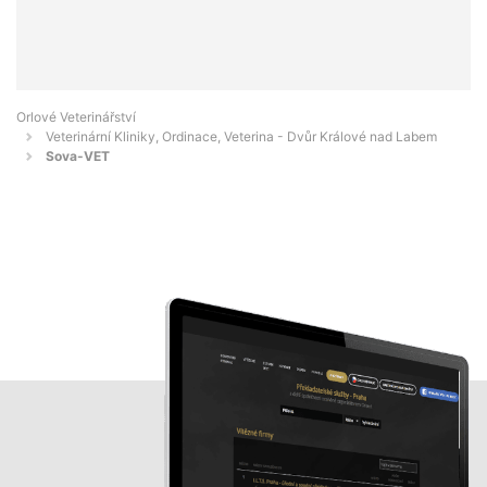
Orlové Veterinářství
Veterinární Kliniky, Ordinace, Veterina - Dvůr Králové nad Labem
Sova-VET