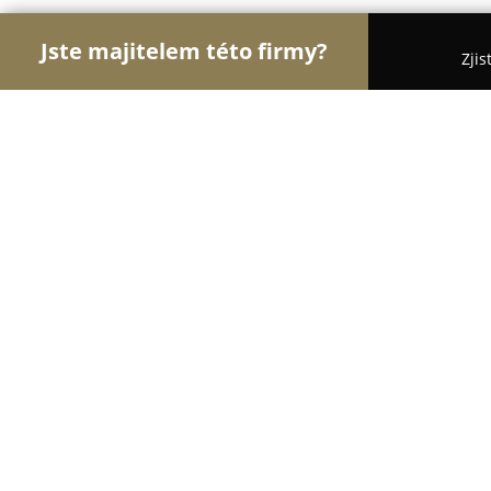
Jste majitelem této firmy?
Zjis
Orlové Veterinářství
Veterinární Kliniky, Ordinac
Veterina V.I.Pet - Very Importan Pet
9.8
(326)
Brno, Úvoz 4
Zobrazit telefonní číslo