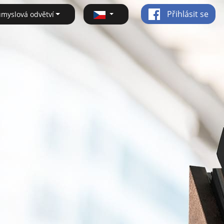
Přihlásit se
ůmyslová odvětví