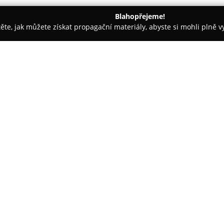
Blahopřejeme!
těte, jak můžete získat propagační materiály, abyste si mohli plně 
e, Veterina - Brno
Veterina V.I.Pet - Very Importan Pet
O společnosti:
Veterinární ordinace
V.I.Pet
se 
na komplexní zdravotní péči o
Kláry Palicové je zde kladen d
pacientovi, ať už jde o psy, koč
takové úrovni, jako by šlo o vla
Ordinace nabízí širokou paletu 
prohlídky, vakcinace, mikročipo
chirurgické zákroky. Zkušenosti 
nepřetržitým provozem, zajišťu