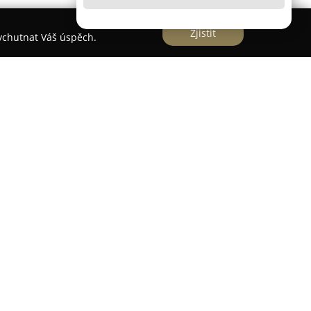
Zjistit
vychutnat Váš úspěch.
nachází v centru Brna na Úvoze a zaměřuje se
 domácí zvířata. Pod odborným vedením MVDr.
ůraz na individuální přístup ke každému
ky či drobné savce, s cílem poskytovat péči na
stní mazlíčky.
veterinárních služeb, které zahrnují preventivní
vání, řešení akutních zdravotních stavů i
doktorky Palicové, která působila i na klinikách s
jí vysokou úroveň odbornosti ve všech oblastech