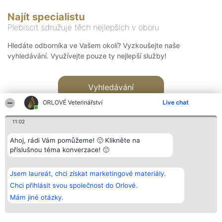
Najít specialistu
Plebiscit sdružuje těch nejlepších v oboru
Hledáte odborníka ve Vašem okolí? Vyzkoušejte naše
vyhledávání. Využívejte pouze ty nejlepší služby!
Vyhledávání
ORLOVÉ Veterinářství
Live chat
11:02
Ahoj, rádi Vám pomůžeme! 🙂 Klikněte na
příslušnou téma konverzace! 🙂
Organizátor hlasování
Plebiscyt
Kontakt
Bright Side Solutions sp. z o.
Vítězové
Kontakt
Jsem laureát, chci získat marketingové materiály.
o. sp. k.
Seznam všech
ul. Ruska 22
laureátů
Chci přihlásit svou společnost do Orlové.
Wrocław 50-079
Zásady
Mám jiné otázky.
KRS 0000749100 | Regon
Pravidla
381313360 | NIP 8943132676
Zásady
ochrany
osobních údajů