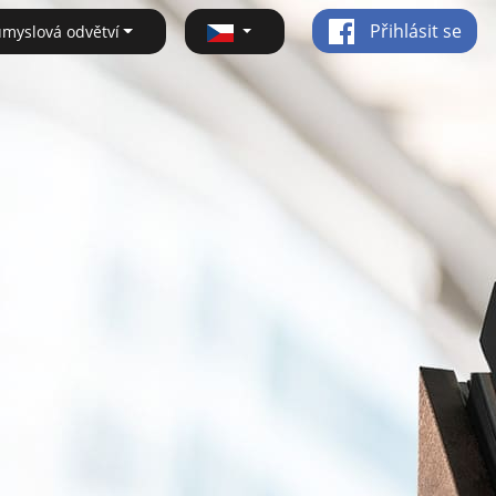
Přihlásit se
ůmyslová odvětví