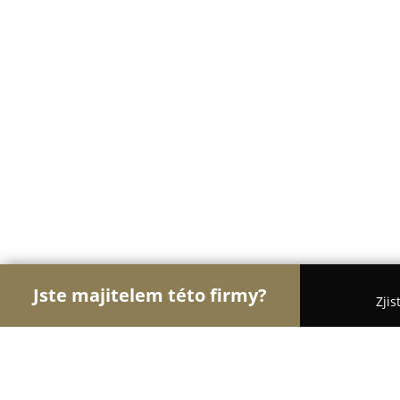
Jste majitelem této firmy?
Zjis
Orlové Veterinářství
Veterinární Kliniky, Ordinace