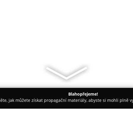
Blahopřejeme!
těte, jak můžete získat propagační materiály, abyste si mohli plně 
, Veterina - Zlín
Veterinární klinika Lazy