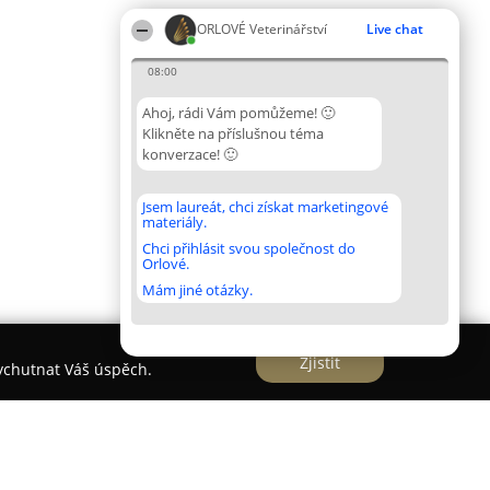
ORLOVÉ Veterinářství
Live chat
08:00
Ahoj, rádi Vám pomůžeme! 🙂
Klikněte na příslušnou téma
konverzace! 🙂
Jsem laureát, chci získat marketingové
materiály.
Chci přihlásit svou společnost do
Orlové.
Mám jiné otázky.
Zjistit
vychutnat Váš úspěch.