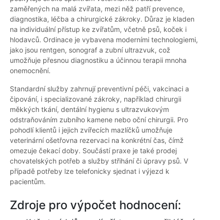
zaměřených na malá zvířata, mezi něž patří prevence,
diagnostika, léčba a chirurgické zákroky. Důraz je kladen
na individuální přístup ke zvířatům, včetně psů, koček i
hlodavců. Ordinace je vybavena moderními technologiemi,
jako jsou rentgen, sonograf a zubní ultrazvuk, což
umožňuje přesnou diagnostiku a účinnou terapii mnoha
onemocnění.
Standardní služby zahrnují preventivní péči, vakcinaci a
čipování, i specializované zákroky, například chirurgii
měkkých tkání, dentální hygienu s ultrazvukovým
odstraňováním zubního kamene nebo oční chirurgii. Pro
pohodlí klientů i jejich zvířecích mazlíčků umožňuje
veterinární ošetřovna rezervaci na konkrétní čas, čímž
omezuje čekací doby. Součástí praxe je také prodej
chovatelských potřeb a služby střihání či úpravy psů. V
případě potřeby lze telefonicky sjednat i výjezd k
pacientům.
Zdroje pro výpočet hodnocení: