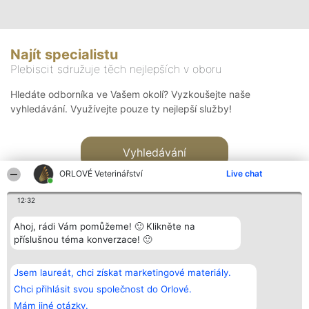
Najít specialistu
Plebiscit sdružuje těch nejlepších v oboru
Hledáte odborníka ve Vašem okolí? Vyzkoušejte naše
vyhledávání. Využívejte pouze ty nejlepší služby!
Vyhledávání
ORLOVÉ Veterinářství
Live chat
12:32
Ahoj, rádi Vám pomůžeme! 🙂 Klikněte na
příslušnou téma konverzace! 🙂
Organizátor hlasování
Plebiscyt
Kontakt
Bright Side Solutions sp. z o.
Vítězové
Kontakt
Jsem laureát, chci získat marketingové materiály.
o. sp. k.
Seznam všech
ul. Ruska 22
laureátů
Chci přihlásit svou společnost do Orlové.
Wrocław 50-079
Zásady
Mám jiné otázky.
KRS 0000749100 | Regon
Pravidla