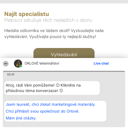
Najít specialistu
Plebiscit sdružuje těch nejlepších v oboru
Hledáte odborníka ve Vašem okolí? Vyzkoušejte naše
vyhledávání. Využívejte pouze ty nejlepší služby!
Vyhledávání
ORLOVÉ Veterinářství
Live chat
02:41
Ahoj, rádi Vám pomůžeme! 🙂 Klikněte na
příslušnou téma konverzace! 🙂
Organizátor hlasování
Plebiscyt
Kontakt
Bright Side Solutions sp. z o.
Vítězové
Kontakt
Jsem laureát, chci získat marketingové materiály.
o. sp. k.
Seznam všech
ul. Ruska 22
laureátů
Chci přihlásit svou společnost do Orlové.
Wrocław 50-079
Zásady
Mám jiné otázky.
KRS 0000749100 | Regon
Pravidla
381313360 | NIP 8943132676
Zásady
ochrany