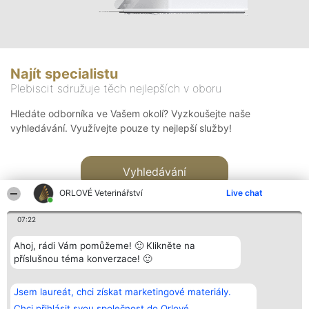
Najít specialistu
Plebiscit sdružuje těch nejlepších v oboru
Hledáte odborníka ve Vašem okolí? Vyzkoušejte naše
vyhledávání. Využívejte pouze ty nejlepší služby!
Vyhledávání
ORLOVÉ Veterinářství
Live chat
07:22
Ahoj, rádi Vám pomůžeme! 🙂 Klikněte na
příslušnou téma konverzace! 🙂
Organizátor hlasování
Plebiscyt
Kontakt
Bright Side Solutions sp. z o.
Vítězové
Kontakt
Jsem laureát, chci získat marketingové materiály.
o. sp. k.
Seznam všech
ul. Ruska 22
laureátů
Chci přihlásit svou společnost do Orlové.