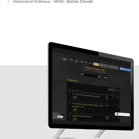
Veterinární Ordinace - MVDr. Blažek Zdeněk