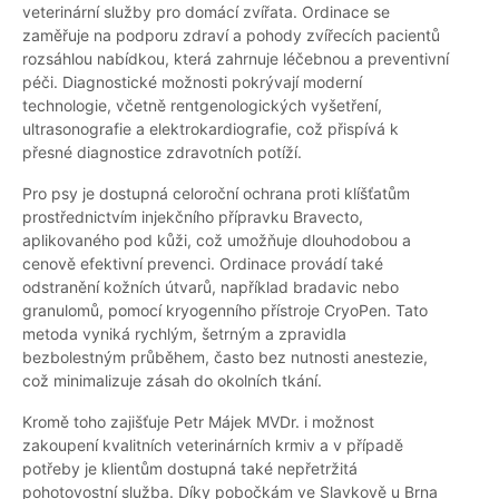
veterinární služby pro domácí zvířata. Ordinace se
zaměřuje na podporu zdraví a pohody zvířecích pacientů
rozsáhlou nabídkou, která zahrnuje léčebnou a preventivní
péči. Diagnostické možnosti pokrývají moderní
technologie, včetně rentgenologických vyšetření,
ultrasonografie a elektrokardiografie, což přispívá k
přesné diagnostice zdravotních potíží.
Pro psy je dostupná celoroční ochrana proti klíšťatům
prostřednictvím injekčního přípravku Bravecto,
aplikovaného pod kůži, což umožňuje dlouhodobou a
cenově efektivní prevenci. Ordinace provádí také
odstranění kožních útvarů, například bradavic nebo
granulomů, pomocí kryogenního přístroje CryoPen. Tato
metoda vyniká rychlým, šetrným a zpravidla
bezbolestným průběhem, často bez nutnosti anestezie,
což minimalizuje zásah do okolních tkání.
Kromě toho zajišťuje Petr Májek MVDr. i možnost
zakoupení kvalitních veterinárních krmiv a v případě
potřeby je klientům dostupná také nepřetržitá
pohotovostní služba. Díky pobočkám ve Slavkově u Brna