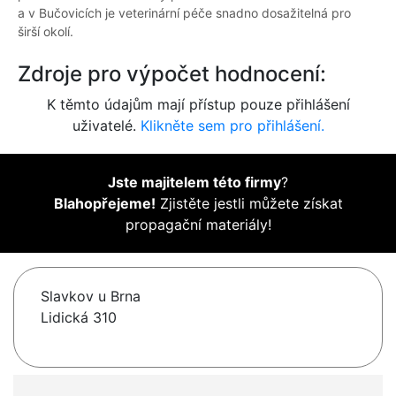
a v Bučovicích je veterinární péče snadno dosažitelná pro
širší okolí.
Zdroje pro výpočet hodnocení:
K těmto údajům mají přístup pouze přihlášení
uživatelé.
Klikněte sem pro přihlášení.
Jste majitelem této firmy
?
Blahopřejeme!
Zjistěte jestli můžete získat
propagační materiály!
Slavkov u Brna
Lidická 310