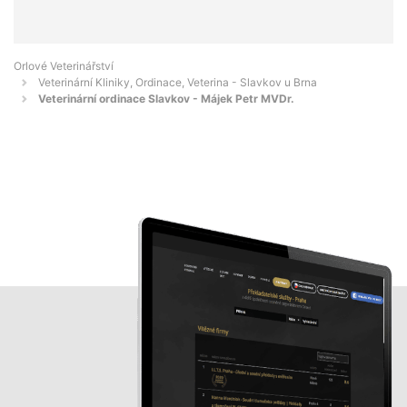
Orlové Veterinářství
Veterinární Kliniky, Ordinace, Veterina - Slavkov u Brna
Veterinární ordinace Slavkov - Májek Petr MVDr.