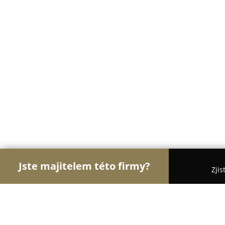
Jste majitelem této firmy?
Zjis
Orlové Veterinářství
Veterinární Kliniky, Ordina