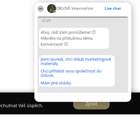
ORLOVÉ Veterinářství
Live chat
21:29
Ahoj, rádi Vám pomůžeme! 🙂
Klikněte na příslušnou téma
konverzace! 🙂
Jsem laureát, chci získat marketingové
materiály.
Chci přihlásit svou společnost do
Orlové.
Mám jiné otázky.
Zjistit
vychutnat Váš úspěch.