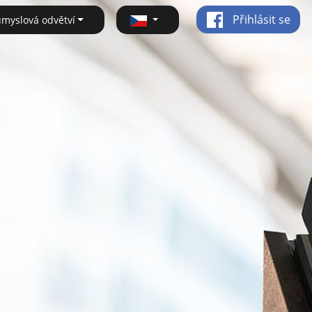
Přihlásit se
ůmyslová odvětví