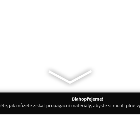
Blahopřejeme!
těte, jak můžete získat propagační materiály, abyste si mohli plně 
ce, Veterina - Hanušovice
Veterinární ordinace Hanušovice