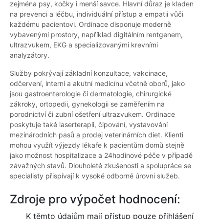
zejména psy, kočky i menší savce. Hlavní důraz je kladen
na prevenci a léčbu, individuální přístup a empatii vůči
každému pacientovi. Ordinace disponuje moderně
vybavenými prostory, například digitálním rentgenem,
ultrazvukem, EKG a specializovanými krevními
analyzátory.
Služby pokrývají základní konzultace, vakcinace,
odčervení, interní a akutní medicínu včetně oborů, jako
jsou gastroenterologie či dermatologie, chirurgické
zákroky, ortopedii, gynekologii se zaměřením na
porodnictví či zubní ošetření ultrazvukem. Ordinace
poskytuje také laserterapii, čipování, vystavování
mezinárodních pasů a prodej veterinárních diet. Klienti
mohou využít výjezdy lékaře k pacientům domů stejně
jako možnost hospitalizace a 24hodinové péče v případě
závažných stavů. Dlouholeté zkušenosti a spolupráce se
specialisty přispívají k vysoké odborné úrovni služeb.
Zdroje pro výpočet hodnocení:
K těmto údajům mají přístup pouze přihlášení