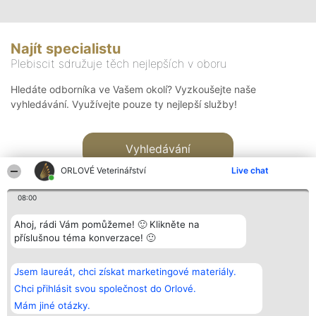
Najít specialistu
Plebiscit sdružuje těch nejlepších v oboru
Hledáte odborníka ve Vašem okolí? Vyzkoušejte naše
vyhledávání. Využívejte pouze ty nejlepší služby!
Vyhledávání
ORLOVÉ Veterinářství
Live chat
08:00
Ahoj, rádi Vám pomůžeme! 🙂 Klikněte na
příslušnou téma konverzace! 🙂
Organizátor hlasování
Plebiscyt
Kontakt
Bright Side Solutions sp. z o.
Vítězové
Kontakt
Jsem laureát, chci získat marketingové materiály.
o. sp. k.
Seznam všech
ul. Ruska 22
laureátů
Chci přihlásit svou společnost do Orlové.
Wrocław 50-079
Zásady
Mám jiné otázky.
KRS 0000749100 | Regon
Pravidla
381313360 | NIP 8943132676
Zásady