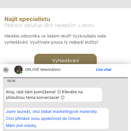
Najít specialistu
Plebiscit sdružuje těch nejlepších v oboru
Hledáte odborníka ve Vašem okolí? Vyzkoušejte naše
vyhledávání. Využívejte pouze ty nejlepší služby!
Vyhledávání
ORLOVÉ Veterinářství
Live chat
05:08
Ahoj, rádi Vám pomůžeme! 🙂 Klikněte na
příslušnou téma konverzace! 🙂
Organizátor hlasování
Plebiscyt
Kontakt
Bright Side Solutions sp. z o.
Vítězové
Kontakt
Jsem laureát, chci získat marketingové materiály.
o. sp. k.
Seznam všech
ul. Ruska 22
laureátů
Chci přihlásit svou společnost do Orlové.
Wrocław 50-079
Zásady
Mám jiné otázky.
KRS 0000749100 | Regon
Pravidla
381313360 | NIP 8943132676
Zásady