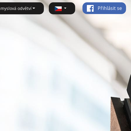
Přihlásit se
ůmyslová odvětví