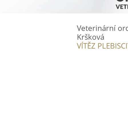
Veterinární o
Kršková
VÍTĚZ PLEBISC