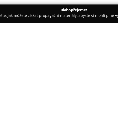
Blahopřejeme!
těte, jak můžete získat propagační materiály, abyste si mohli plně 
ce, Veterina - Týnec nad Sázavou
Veterinární ordinace MVDr. D
ršková
O společnosti:
Veterinární ordinace MVDr. D
veterinární služby se zaměření
zvířata. Významnou roli zde hra
každému pacientovi i jeho majit
Zobrazit více >>
poskytuje rozmanité preventivní
čipování, vystavování europasů 
Diagnostika zahrnuje sonografi
biochemickými metodami, přiče
umožňuje rychlou detekci onemo