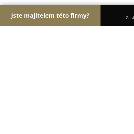
Jste majitelem této firmy?
Zjis
Orlové Veterinářství
Veterinární Kliniky, Ordina
Veterinární ordinace MVDr. Dana K
9.5
(73)
Týnec nad Sázavou, Krhanice 169, Krhanice
Zobrazit telefonní číslo