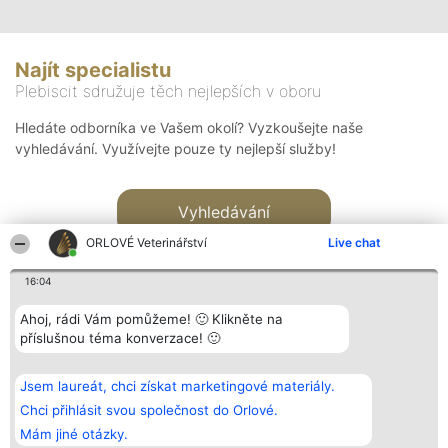
Najít specialistu
Plebiscit sdružuje těch nejlepších v oboru
Hledáte odborníka ve Vašem okolí? Vyzkoušejte naše
vyhledávání. Využívejte pouze ty nejlepší služby!
Vyhledávání
ORLOVÉ Veterinářství
Live chat
16:04
Ahoj, rádi Vám pomůžeme! 🙂 Klikněte na
příslušnou téma konverzace! 🙂
Organizátor hlasování
Plebiscyt
Kontakt
Bright Side Solutions sp. z o.
Vítězové
Kontakt
Jsem laureát, chci získat marketingové materiály.
o. sp. k.
Seznam všech
ul. Ruska 22
laureátů
Chci přihlásit svou společnost do Orlové.
Wrocław 50-079
Zásady
Mám jiné otázky.
KRS 0000749100 | Regon
Pravidla