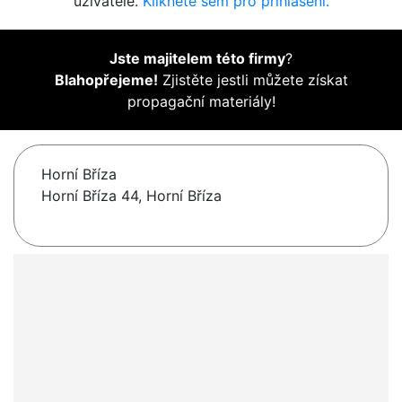
uživatelé.
Klikněte sem pro přihlášení.
Jste majitelem této firmy
?
Blahopřejeme!
Zjistěte jestli můžete získat
propagační materiály!
Horní Bříza
Horní Bříza 44, Horní Bříza