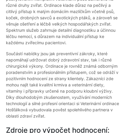
různé druhy zvířat. Ordinace klade důraz na pečlivý a
citlivý přístup k malým domácím mazlíčkům včetně psů,
koček, drobných savců a exotických ptáků, a zároveň se
věnuje ošetření a léčbě velkých hospodářských zvířat.
Spektrum služeb zahrnuje detailní diagnostiku a účinnou
léčbu nemocí, s důrazem na individuální přístup ke
každému zvířecímu pacientovi.
Součástí nabídky jsou jak preventivní zákroky, které
napomáhají udržovat dobrý zdravotní stav, tak i různé
chirurgické výkony. Ordinace je rovněž známá odborným
poradenstvím a profesionálním přístupem, což se odráží v
pozitivním hodnocení ze strany klientely. Zákazníci zde
mohou najít také kvalitní krmiva a veterinární diety,
vitamíny i přípravky určené na podporu kloubní výživy.
Díky dlouhodobým zkušenostem, využívání moderních
technologií a silné profesní orientaci si Veterinární ordinace
Hošťálková vybudovala pověst spolehlivého partnera v
oblasti zdraví zvířat.
Zdroje pro výpočet hodnocení: