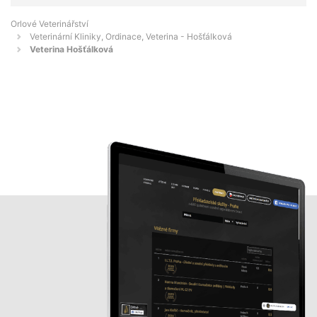
Orlové Veterinářství
Veterinární Kliniky, Ordinace, Veterina - Hošťálková
Veterina Hošťálková