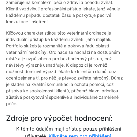
zaměřuje na komplexní péči o zdraví a pohodu zvířat.
Klienti vyzdvihují profesionální přístup lékaře, jenž věnuje
každému případu dostatek času a poskytuje pečlivé
konzultace i ošetření.
Klíčovou charakteristikou této veterinární ordinace je
individuální přístup ke každému zvířeti i jeho majiteli.
Portfolio služeb je rozmanité a pokrývá řadu oblastí
veterinární medicíny. Ordinace se nachází na dostupném
místě a je uzpůsobena pro bezbariérový přístup, což
návštěvy výrazně usnadňuje. K dispozici je rovněž
možnost domluvit výjezd lékaře ke klientům domů, což
ocení zejména ti, pro něž je převoz zvířete náročný. Důraz
je kladen na kvalitní komunikaci a ochotu pomoci, což
přispívá ke spokojenosti klientů, přičemž hlavní prioritou
zůstává poskytování spolehlivé a individuálně zaměřené
péče.
Zdroje pro výpočet hodnocení:
K těmto údajům mají přístup pouze přihlášení
uživatelé.
Klikněte sem pro přihlášení.