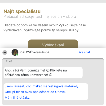
Najít specialistu
Plebiscit sdružuje těch nejlepších v oboru
Hledáte odborníka ve Vašem okolí? Vyzkoušejte naše
vyhledávání. Využívejte pouze ty nejlepší služby!
Vyhledávání
ORLOVÉ Veterinářství
Live chat
21:45
Ahoj, rádi Vám pomůžeme! 🙂 Klikněte na
příslušnou téma konverzace! 🙂
Organizátor hlasování
Plebiscyt
Kontakt
Bright Side Solutions sp. z o.
Vítězové
Kontakt
Jsem laureát, chci získat marketingové materiály.
o. sp. k.
Seznam všech
ul. Ruska 22
laureátů
Chci přihlásit svou společnost do Orlové.
Wrocław 50-079
Zásady
Mám jiné otázky.
KRS 0000749100 | Regon
Pravidla
381313360 | NIP 8943132676
Zásady
ochrany