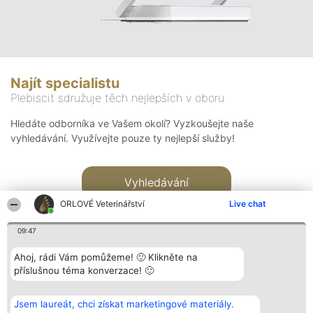
Najít specialistu
Plebiscit sdružuje těch nejlepších v oboru
Hledáte odborníka ve Vašem okolí? Vyzkoušejte naše
vyhledávání. Využívejte pouze ty nejlepší služby!
Vyhledávání
ORLOVÉ Veterinářství
Live chat
09:47
Ahoj, rádi Vám pomůžeme! 🙂 Klikněte na
příslušnou téma konverzace! 🙂
Organizátor hlasování
Plebiscyt
Kontakt
Bright Side Solutions sp. z o.
Vítězové
Kontakt
Jsem laureát, chci získat marketingové materiály.
o. sp. k.
Seznam všech