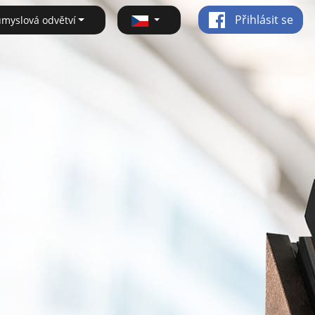
Přihlásit se
ůmyslová odvětví