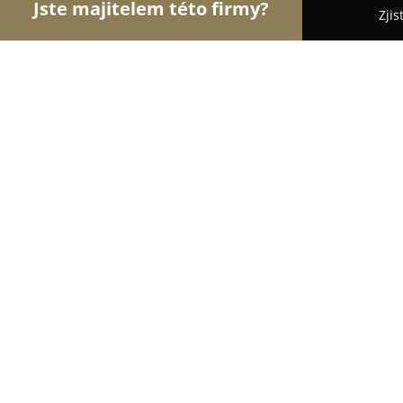
Jste majitelem této firmy?
Zjis
Orlové Veterinářství
Veterinární Kliniky, Ordina
Veterinární ambulance MVDr. Miloš
9
(89)
Chomutov, Maxima Gorkého 1662
Zobrazit telefonní číslo