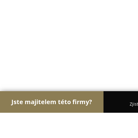
Jste majitelem této firmy?
Zjis
Orlové Veterinářství
Veterinární Kliniky, Ordinac