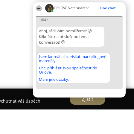
ORLOVÉ Veterinářství
Live chat
15:34
Ahoj, rádi Vám pomůžeme! 🙂
Klikněte na příslušnou téma
konverzace! 🙂
Jsem laureát, chci získat marketingové
materiály.
Chci přihlásit svou společnost do
Orlové.
Mám jiné otázky.
Zjistit
vychutnat Váš úspěch.