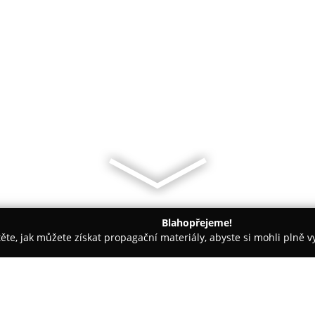
Blahopřejeme!
těte, jak můžete získat propagační materiály, abyste si mohli plně 
e, Veterina - Kolín
MVDr. Eva Nouzáková