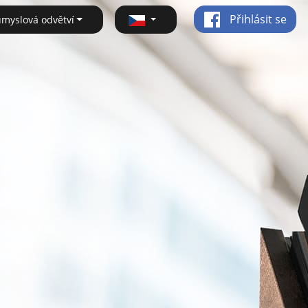
Přihlásit se
ůmyslová odvětví