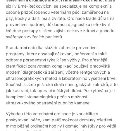
sídlí v Brně-Řečkovicích, se specializuje na komplexní a
osobně přizpůsobenou veterinární péči zaměřenou na
psy, kočky a další malá zvířata. Ordinace klade důraz na
preventivní opatření, důkladnou diagnostiku i efektivní
léčebné postupy s cílem zajistit celkové zdraví a pohodu
svěřených zvířecích pacientů.
Standardní nabídka služeb zahrnuje preventivní
programy, které obsahují očkování, odčervení a také
odborné poradenství týkající se výživy. Pro přesnější
identifikaci zdravotních komplikací používá pracoviště
moderní diagnostická zařízení, včetně rentgenových a
ultrasonografických metod a laboratorního vyšetření krve.
Součástí služeb je široká škála chirurgických zákroků, a to
jak kastrací, tak operací měkkých tkání. Poskytována je i
komplexní stomatologická péče s možností
ultrazvukového odstranění zubního kamene.
Výhodou této veterinární ordinace je variabilita v
poskytování péče, kam patří možnost domluvy ošetření
mimo běžné ordinační hodiny i domácí návštěvy pro větší