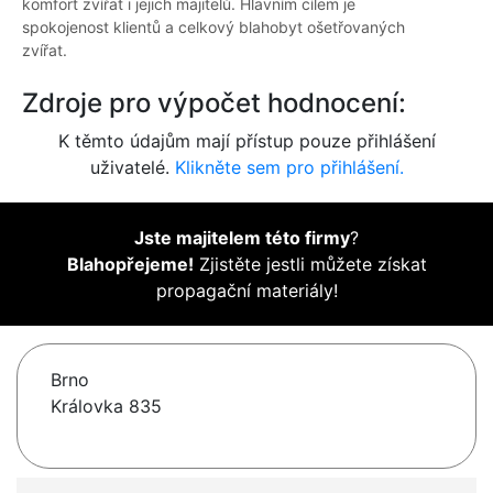
komfort zvířat i jejich majitelů. Hlavním cílem je
spokojenost klientů a celkový blahobyt ošetřovaných
zvířat.
Zdroje pro výpočet hodnocení:
K těmto údajům mají přístup pouze přihlášení
uživatelé.
Klikněte sem pro přihlášení.
Jste majitelem této firmy
?
Blahopřejeme!
Zjistěte jestli můžete získat
propagační materiály!
Brno
Královka 835