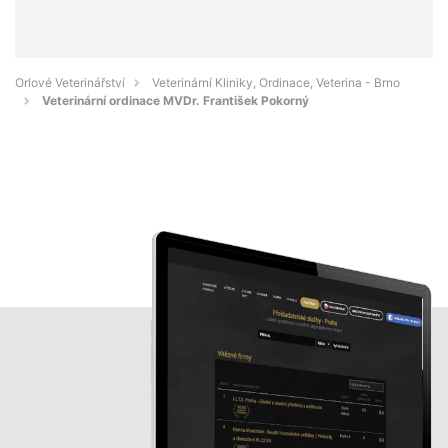
Orlové Veterinářství
Veterinární Kliniky, Ordinace, Veterina - Brno
Veterinární ordinace MVDr. František Pokorný