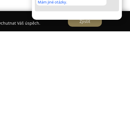
Mám jiné otázky.
Zjistit
vychutnat Váš úspěch.
ějovicích sídlí veterinární ordinace pod vedením
oskytuje komplexní péči o malá domácí zvířata.
patření, léčbu různých chorob i provádění
ákroků. Pro detailní diagnostiku zdravotních
technologie, včetně mikroskopie a sonografie.
žeb je také odborná péče o chrup, možnost
tví týkajícího se výživy a chování, což podporuje
cích pacientů.