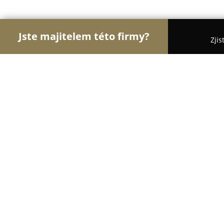
Jste majitelem této firmy?
Zjis
Orlové Veterinářství
Veterinární Kliniky, Ordina
Jabulková Magda MVDr.
8.5
(5)
České Budějovice, Pražská tř. 958
Zobrazit telefonní číslo