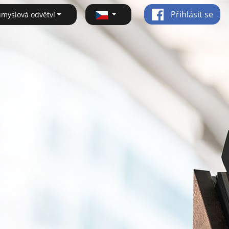
Přihlásit se
ůmyslová odvětví