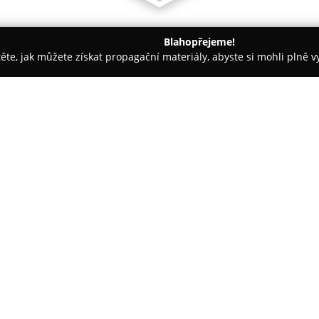
Blahopřejeme!
těte, jak můžete získat propagační materiály, abyste si mohli plně 
ce, Veterina - České Budějovice
Jabulková Magda MVDr.
O společnosti:
Na Pražské třídě v Českých Bud
MVDr. Magdy Jabulkové, která p
Ordinace zajišťuje prevenční o
kvalifikovaných chirurgických z
problémů se využívají moderní 
Nedílnou součástí nabídky slu
čipování a poskytování poradens
celkovou pohodu a zdraví zvíře