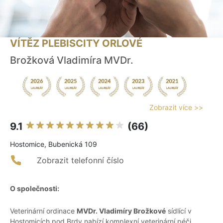
VÍTĚZ PLEBISCITY ORLOVÉ
Brožková Vladimíra MVDr.
Zobrazit více >>
9.1
(66)
Hostomice, Bubenická 109
Zobrazit telefonní číslo
O společnosti:
Veterinární ordinace
MVDr. Vladimíry Brožkové
sídlící v
Hostomicích pod Brdy nabízí komplexní veterinární péči