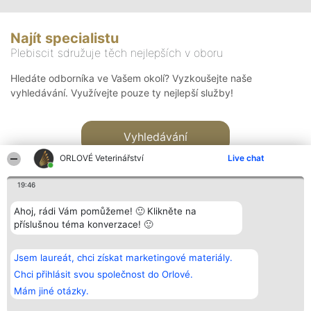
Najít specialistu
Plebiscit sdružuje těch nejlepších v oboru
Hledáte odborníka ve Vašem okolí? Vyzkoušejte naše
vyhledávání. Využívejte pouze ty nejlepší služby!
Vyhledávání
ORLOVÉ Veterinářství
Live chat
19:46
Ahoj, rádi Vám pomůžeme! 🙂 Klikněte na
příslušnou téma konverzace! 🙂
Organizátor hlasování
Plebiscyt
Kontakt
Bright Side Solutions sp. z o.
Vítězové
Kontakt
Jsem laureát, chci získat marketingové materiály.
o. sp. k.
Seznam všech
ul. Ruska 22
laureátů
Chci přihlásit svou společnost do Orlové.
Wrocław 50-079
Zásady
Mám jiné otázky.
KRS 0000749100 | Regon
Pravidla
381313360 | NIP 8943132676
Zásady