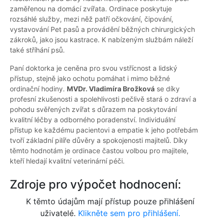
zaměřenou na domácí zvířata. Ordinace poskytuje
rozsáhlé služby, mezi něž patří očkování, čipování,
vystavování Pet pasů a provádění běžných chirurgických
zákroků, jako jsou kastrace. K nabízeným službám náleží
také stříhání psů.
Paní doktorka je ceněna pro svou vstřícnost a lidský
přístup, stejně jako ochotu pomáhat i mimo běžné
ordinační hodiny.
MVDr. Vladimíra Brožková
se díky
profesní zkušenosti a spolehlivosti pečlivě stará o zdraví a
pohodu svěřených zvířat s důrazem na poskytování
kvalitní léčby a odborného poradenství. Individuální
přístup ke každému pacientovi a empatie k jeho potřebám
tvoří základní pilíře důvěry a spokojenosti majitelů. Díky
těmto hodnotám je ordinace častou volbou pro majitele,
kteří hledají kvalitní veterinární péči.
Zdroje pro výpočet hodnocení:
K těmto údajům mají přístup pouze přihlášení
uživatelé.
Klikněte sem pro přihlášení.