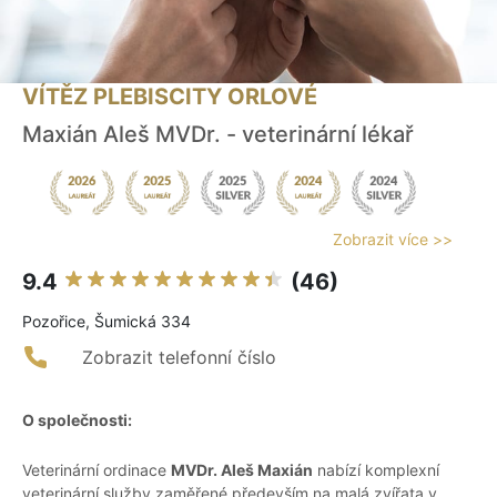
VÍTĚZ PLEBISCITY ORLOVÉ
Maxián Aleš MVDr. - veterinární lékař
Zobrazit více >>
9.4
(46)
Pozořice, Šumická 334
Zobrazit telefonní číslo
O společnosti:
Veterinární ordinace
MVDr. Aleš Maxián
nabízí komplexní
veterinární služby zaměřené především na malá zvířata v