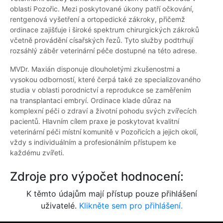
oblasti Pozořic. Mezi poskytované úkony patří očkování,
rentgenová vyšetření a ortopedické zákroky, přičemž
ordinace zajišťuje i široké spektrum chirurgických zákroků
včetně provádění císařských řezů. Tyto služby podtrhují
rozsáhlý záběr veterinární péče dostupné na této adrese.
MVDr. Maxián disponuje dlouholetými zkušenostmi a
vysokou odborností, které čerpá také ze specializovaného
studia v oblasti porodnictví a reprodukce se zaměřením
na transplantaci embryí. Ordinace klade důraz na
komplexní péči o zdraví a životní pohodu svých zvířecích
pacientů. Hlavním cílem praxe je poskytovat kvalitní
veterinární péči místní komunitě v Pozořicích a jejich okolí,
vždy s individuálním a profesionálním přístupem ke
každému zvířeti.
Zdroje pro výpočet hodnocení:
K těmto údajům mají přístup pouze přihlášení
uživatelé.
Klikněte sem pro přihlášení.