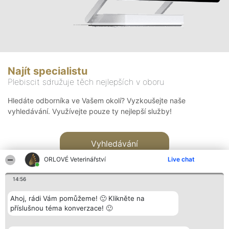
Najít specialistu
Plebiscit sdružuje těch nejlepších v oboru
Hledáte odborníka ve Vašem okolí? Vyzkoušejte naše
vyhledávání. Využívejte pouze ty nejlepší služby!
Vyhledávání
ORLOVÉ Veterinářství
Live chat
14:56
Ahoj, rádi Vám pomůžeme! 🙂 Klikněte na
příslušnou téma konverzace! 🙂
Organizátor hlasování
Plebiscyt
Kontakt
Bright Side Solutions sp. z o.
Vítězové
Kontakt