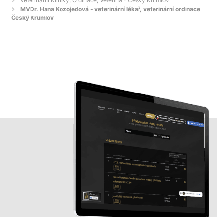
Veterinární Kliniky, Ordinace, Veterina - Český Krumlov
MVDr. Hana Kozojedová - veterinární lékař, veterinární ordinace
Český Krumlov