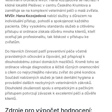
klidné lokalitě Plešivec v centru Českého Krumlova a
zaměřuje se na komplexní veterinární péči o malá zvířata.
MVDr. Hana Kozojedová
nabízí služby s důrazem na
individuální přístup, pohodlí a spokojenost každého
pacienta. Díky vysokému standardu služeb a citlivému
přístupu si ordinace získala důvěru mnoha klientů, kteří
oceňují jak profesionalitu, tak lidskost v přístupu ke
zvířatům.
Do hlavních činností patří preventivní péče včetně
pravidelných očkování a čipování, jež přispívají k
dlouhodobému zdraví domácích mazlíčků. Kromě toho se
ordinace věnuje diagnostice a léčbě různých onemocnění
s cílem co nejrychlejšího návratu zvířat do plné kondice.
Součástí nabízených služeb je také dentální hygiena a
provádění dalších nezbytných veterinárních zákroků.
Dlouholeté zkušenosti spolu s empatickým a pečlivým
přístupem potvrzují závazek k excelentní péči a důvěře
klientů.
Zdroje pro výpočet hodnocení: