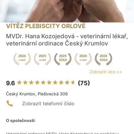
VÍTĚZ PLEBISCITY ORLOVÉ
MVDr. Hana Kozojedová - veterinární lékař,
veterinární ordinace Český Krumlov
Zobrazit více >>
9.6
(75)
Český Krumlov, Plešivecká 306
Zobrazit telefonní číslo
O společnosti:
Veterinární ordinace MVDr. Hana Kozojedová se nachází v