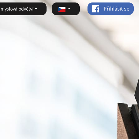
Přihlásit se
ůmyslová odvětví