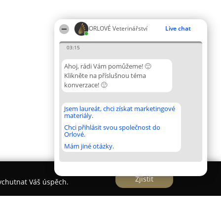
ORLOVÉ Veterinářství
Live chat
03:15
Ahoj, rádi Vám pomůžeme! 🙂
Klikněte na příslušnou téma
konverzace! 🙂
Jsem laureát, chci získat marketingové
materiály.
Chci přihlásit svou společnost do
Orlové.
Mám jiné otázky.
Zjistit
vychutnat Váš úspěch.
á