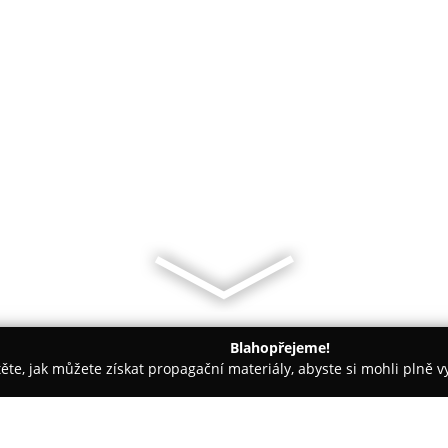
Blahopřejeme!
těte, jak můžete získat propagační materiály, abyste si mohli plně 
e, Veterina - Brno
Veterinární obchod - MVDr. Alena Ansorgov