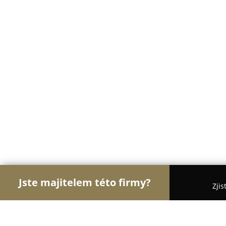
Jste majitelem této firmy?
Zjis
Orlové Veterinářství
Veterinární Kliniky, Ordinac