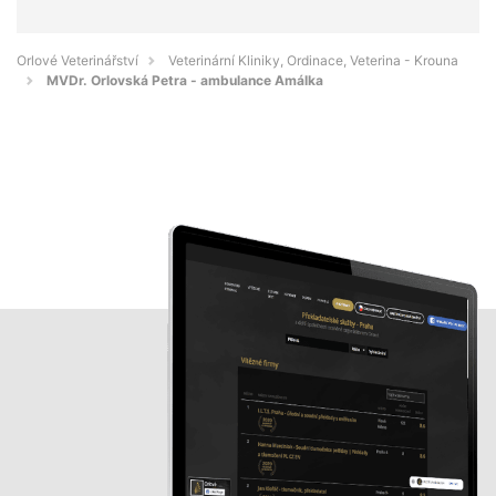
Orlové Veterinářství
Veterinární Kliniky, Ordinace, Veterina - Krouna
MVDr. Orlovská Petra - ambulance Amálka