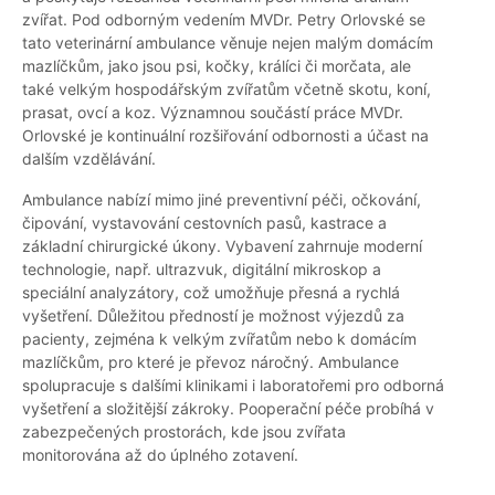
zvířat. Pod odborným vedením MVDr. Petry Orlovské se
tato veterinární ambulance věnuje nejen malým domácím
mazlíčkům, jako jsou psi, kočky, králíci či morčata, ale
také velkým hospodářským zvířatům včetně skotu, koní,
prasat, ovcí a koz. Významnou součástí práce MVDr.
Orlovské je kontinuální rozšiřování odbornosti a účast na
dalším vzdělávání.
Ambulance nabízí mimo jiné preventivní péči, očkování,
čipování, vystavování cestovních pasů, kastrace a
základní chirurgické úkony. Vybavení zahrnuje moderní
technologie, např. ultrazvuk, digitální mikroskop a
speciální analyzátory, což umožňuje přesná a rychlá
vyšetření. Důležitou předností je možnost výjezdů za
pacienty, zejména k velkým zvířatům nebo k domácím
mazlíčkům, pro které je převoz náročný. Ambulance
spolupracuje s dalšími klinikami i laboratořemi pro odborná
vyšetření a složitější zákroky. Pooperační péče probíhá v
zabezpečených prostorách, kde jsou zvířata
monitorována až do úplného zotavení.