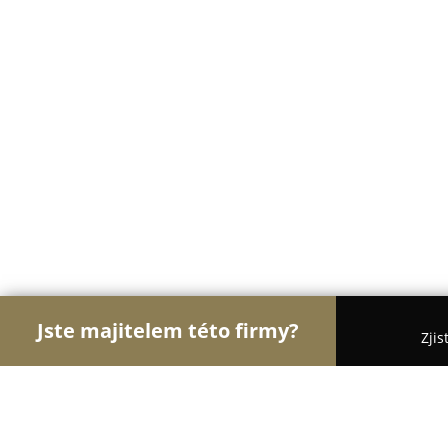
Jste majitelem této firmy?
Zjis
Orlové Veterinářství
Veterinární Kliniky, Ordinac