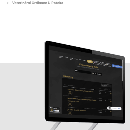
Veterinární Ordinace U Potoka