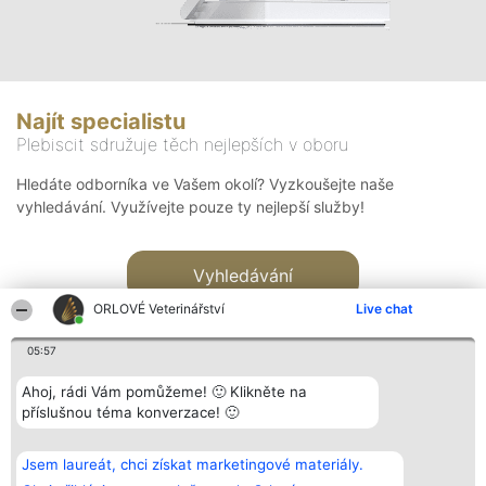
Najít specialistu
Plebiscit sdružuje těch nejlepších v oboru
Hledáte odborníka ve Vašem okolí? Vyzkoušejte naše
vyhledávání. Využívejte pouze ty nejlepší služby!
Vyhledávání
ORLOVÉ Veterinářství
Live chat
05:57
Ahoj, rádi Vám pomůžeme! 🙂 Klikněte na
příslušnou téma konverzace! 🙂
Organizátor hlasování
Plebiscyt
Kontakt
Bright Side Solutions sp. z o.
Vítězové
Kontakt
Jsem laureát, chci získat marketingové materiály.
o. sp. k.
Seznam všech
ul. Ruska 22
laureátů