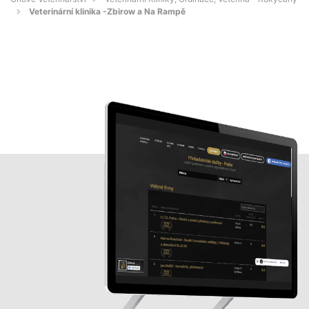
Veterinární klinika -Zbirow a Na Rampě