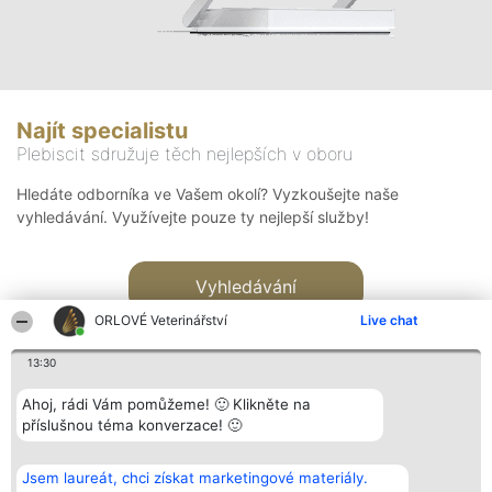
Najít specialistu
Plebiscit sdružuje těch nejlepších v oboru
Hledáte odborníka ve Vašem okolí? Vyzkoušejte naše
vyhledávání. Využívejte pouze ty nejlepší služby!
Vyhledávání
ORLOVÉ Veterinářství
Live chat
13:30
Ahoj, rádi Vám pomůžeme! 🙂 Klikněte na
příslušnou téma konverzace! 🙂
Organizátor hlasování
Plebiscyt
Kontakt
Bright Side Solutions sp. z o.
Vítězové
Kontakt
Jsem laureát, chci získat marketingové materiály.
o. sp. k.
Seznam všech