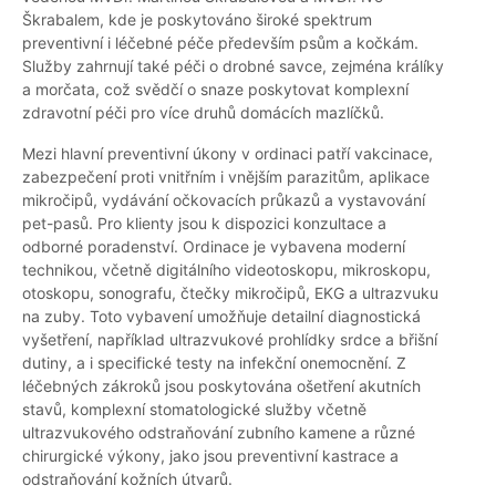
Škrabalem, kde je poskytováno široké spektrum
preventivní i léčebné péče především psům a kočkám.
Služby zahrnují také péči o drobné savce, zejména králíky
a morčata, což svědčí o snaze poskytovat komplexní
zdravotní péči pro více druhů domácích mazlíčků.
Mezi hlavní preventivní úkony v ordinaci patří vakcinace,
zabezpečení proti vnitřním i vnějším parazitům, aplikace
mikročipů, vydávání očkovacích průkazů a vystavování
pet-pasů. Pro klienty jsou k dispozici konzultace a
odborné poradenství. Ordinace je vybavena moderní
technikou, včetně digitálního videotoskopu, mikroskopu,
otoskopu, sonografu, čtečky mikročipů, EKG a ultrazvuku
na zuby. Toto vybavení umožňuje detailní diagnostická
vyšetření, například ultrazvukové prohlídky srdce a břišní
dutiny, a i specifické testy na infekční onemocnění. Z
léčebných zákroků jsou poskytována ošetření akutních
stavů, komplexní stomatologické služby včetně
ultrazvukového odstraňování zubního kamene a různé
chirurgické výkony, jako jsou preventivní kastrace a
odstraňování kožních útvarů.