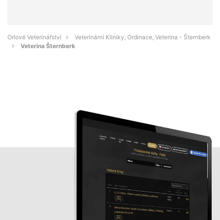
Orlové Veterinářství
Veterinární Kliniky, Ordinace, Veterina - Šternberk
Veterina Šternberk