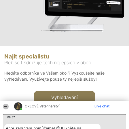
Najít specialistu
Plebiscit sdružuje těch nejlepších v oboru
Hledáte odborníka ve Vašem okolí? Vyzkoušejte naše
vyhledávání. Využívejte pouze ty nejlepší služby!
Vyhledávání
ORLOVÉ Veterinářství
Live chat
08:57
Ahoj, rádi Vám pomůžeme! 🙂 Klikněte na