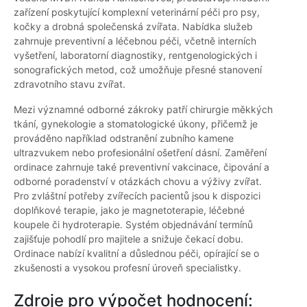
zařízení poskytující komplexní veterinární péči pro psy,
kočky a drobná společenská zvířata. Nabídka služeb
zahrnuje preventivní a léčebnou péči, včetně interních
vyšetření, laboratorní diagnostiky, rentgenologických i
sonografických metod, což umožňuje přesné stanovení
zdravotního stavu zvířat.
Mezi významné odborné zákroky patří chirurgie měkkých
tkání, gynekologie a stomatologické úkony, přičemž je
prováděno například odstranění zubního kamene
ultrazvukem nebo profesionální ošetření dásní. Zaměření
ordinace zahrnuje také preventivní vakcinace, čipování a
odborné poradenství v otázkách chovu a výživy zvířat.
Pro zvláštní potřeby zvířecích pacientů jsou k dispozici
doplňkové terapie, jako je magnetoterapie, léčebné
koupele či hydroterapie. Systém objednávání termínů
zajišťuje pohodlí pro majitele a snižuje čekací dobu.
Ordinace nabízí kvalitní a důslednou péči, opírající se o
zkušenosti a vysokou profesní úroveň specialistky.
Zdroje pro výpočet hodnocení: