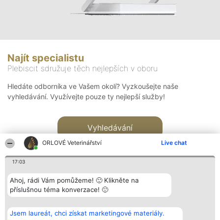
Najít specialistu
Plebiscit sdružuje těch nejlepších v oboru
Hledáte odborníka ve Vašem okolí? Vyzkoušejte naše
vyhledávání. Využívejte pouze ty nejlepší služby!
Vyhledávání
ORLOVÉ Veterinářství
Live chat
17:03
Ahoj, rádi Vám pomůžeme! 🙂 Klikněte na
příslušnou téma konverzace! 🙂
Organizátor hlasování
Plebiscyt
Kontakt
Bright Side Solutions sp. z o.
Vítězové
Kontakt
Jsem laureát, chci získat marketingové materiály.
o. sp. k.
Seznam všech