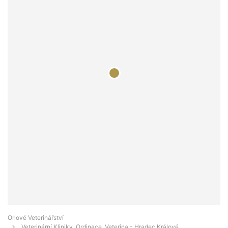
Orlové Veterinářství
Veterinární Kliniky, Ordinace, Veterina - Hradec Králové