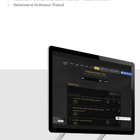
Veterinární Ordinace Třebeš