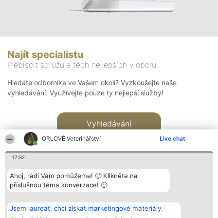
Najít specialistu
Plebiscit sdružuje těch nejlepších v oboru
Hledáte odborníka ve Vašem okolí? Vyzkoušejte naše
vyhledávání. Využívejte pouze ty nejlepší služby!
Vyhledávání
ORLOVÉ Veterinářství
Live chat
17:32
Ahoj, rádi Vám pomůžeme! 🙂 Klikněte na
příslušnou téma konverzace! 🙂
Organizátor hlasování
Plebiscyt
Kontakt
Bright Side Solutions sp. z o.
Vítězové
Kontakt
Jsem laureát, chci získat marketingové materiály.
o. sp. k.
Seznam všech
ul. Ruska 22
laureátů