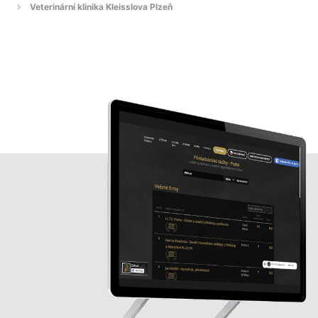
Veterinární klinika Kleisslova Plzeň