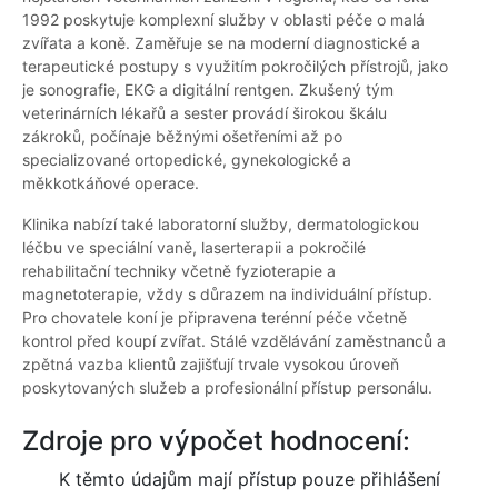
1992 poskytuje komplexní služby v oblasti péče o malá
zvířata a koně. Zaměřuje se na moderní diagnostické a
terapeutické postupy s využitím pokročilých přístrojů, jako
je sonografie, EKG a digitální rentgen. Zkušený tým
veterinárních lékařů a sester provádí širokou škálu
zákroků, počínaje běžnými ošetřeními až po
specializované ortopedické, gynekologické a
měkkotkáňové operace.
Klinika nabízí také laboratorní služby, dermatologickou
léčbu ve speciální vaně, laserterapii a pokročilé
rehabilitační techniky včetně fyzioterapie a
magnetoterapie, vždy s důrazem na individuální přístup.
Pro chovatele koní je připravena terénní péče včetně
kontrol před koupí zvířat. Stálé vzdělávání zaměstnanců a
zpětná vazba klientů zajišťují trvale vysokou úroveň
poskytovaných služeb a profesionální přístup personálu.
Zdroje pro výpočet hodnocení:
K těmto údajům mají přístup pouze přihlášení