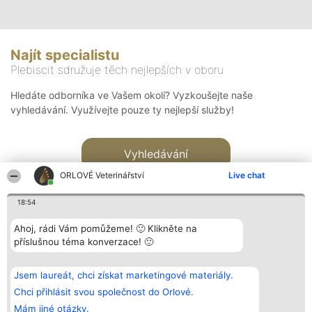
Najít specialistu
Plebiscit sdružuje těch nejlepších v oboru
Hledáte odborníka ve Vašem okolí? Vyzkoušejte naše
vyhledávání. Využívejte pouze ty nejlepší služby!
Vyhledávání
ORLOVÉ Veterinářství
Live chat
18:54
Ahoj, rádi Vám pomůžeme! 🙂 Klikněte na
příslušnou téma konverzace! 🙂
Organizátor hlasování
Plebiscyt
Kontakt
Bright Side Solutions sp. z o.
Vítězové
Kontakt
Jsem laureát, chci získat marketingové materiály.
o. sp. k.
Seznam všech
ul. Ruska 22
laureátů
Chci přihlásit svou společnost do Orlové.
Wrocław 50-079
Zásady
Mám jiné otázky.
KRS 0000749100 | Regon
Pravidla