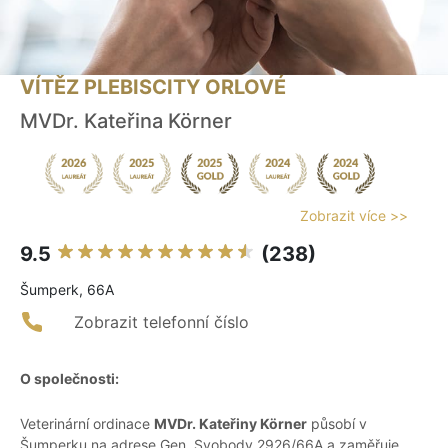
VÍTĚZ PLEBISCITY ORLOVÉ
MVDr. Kateřina Körner
Zobrazit více >>
9.5
(238)
Šumperk, 66A
Zobrazit telefonní číslo
O společnosti:
Veterinární ordinace
MVDr. Kateřiny Körner
působí v
Šumperku na adrese Gen. Svobody 2926/66A a zaměřuje