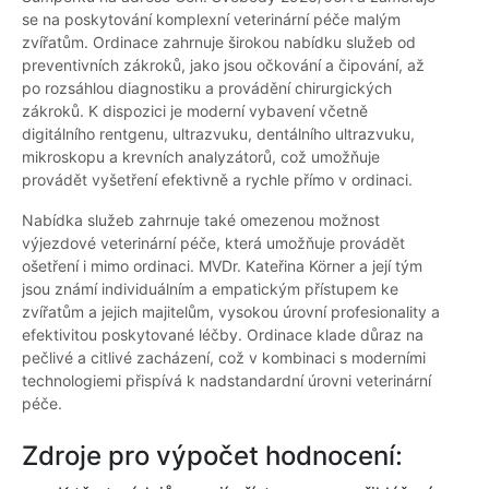
se na poskytování komplexní veterinární péče malým
zvířatům. Ordinace zahrnuje širokou nabídku služeb od
preventivních zákroků, jako jsou očkování a čipování, až
po rozsáhlou diagnostiku a provádění chirurgických
zákroků. K dispozici je moderní vybavení včetně
digitálního rentgenu, ultrazvuku, dentálního ultrazvuku,
mikroskopu a krevních analyzátorů, což umožňuje
provádět vyšetření efektivně a rychle přímo v ordinaci.
Nabídka služeb zahrnuje také omezenou možnost
výjezdové veterinární péče, která umožňuje provádět
ošetření i mimo ordinaci. MVDr. Kateřina Körner a její tým
jsou známí individuálním a empatickým přístupem ke
zvířatům a jejich majitelům, vysokou úrovní profesionality a
efektivitou poskytované léčby. Ordinace klade důraz na
pečlivé a citlivé zacházení, což v kombinaci s moderními
technologiemi přispívá k nadstandardní úrovni veterinární
péče.
Zdroje pro výpočet hodnocení: