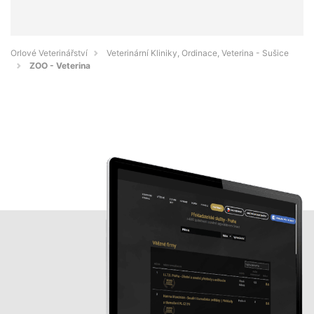
Orlové Veterinářství
Veterinární Kliniky, Ordinace, Veterina - Sušice
ZOO - Veterina