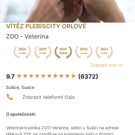
VÍTĚZ PLEBISCITY ORLOVÉ
ZOO - Veterina
Zobrazit více >>
9.7
(6372)
Sušice, Susice
Zobrazit telefonní číslo
O společnosti:
Veterinární klinika ZOO-Veterina, sídlící v Sušici na adrese
Hájková 109, se zaměřuje na komplexní péči o domácí