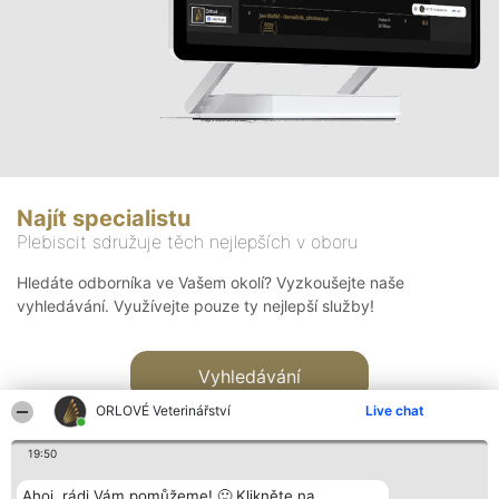
Najít specialistu
Plebiscit sdružuje těch nejlepších v oboru
Hledáte odborníka ve Vašem okolí? Vyzkoušejte naše
vyhledávání. Využívejte pouze ty nejlepší služby!
Vyhledávání
ORLOVÉ Veterinářství
Live chat
19:50
Ahoj, rádi Vám pomůžeme! 🙂 Klikněte na