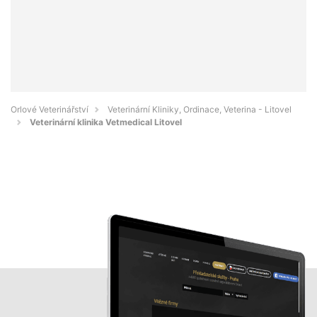
Orlové Veterinářství
Veterinární Kliniky, Ordinace, Veterina - Litovel
Veterinární klinika Vetmedical Litovel