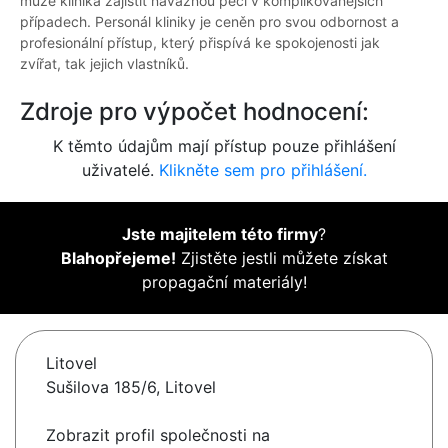
může klinika zajistit návaznou péči v komplikovanějších
případech. Personál kliniky je ceněn pro svou odbornost a
profesionální přístup, který přispívá ke spokojenosti jak
zvířat, tak jejich vlastníků.
Zdroje pro výpočet hodnocení:
K těmto údajům mají přístup pouze přihlášení
uživatelé.
Klikněte sem pro přihlášení.
Jste majitelem této firmy
?
Blahopřejeme!
Zjistěte jestli můžete získat
propagační materiály!
Litovel
Sušilova 185/6, Litovel
Zobrazit profil společnosti na