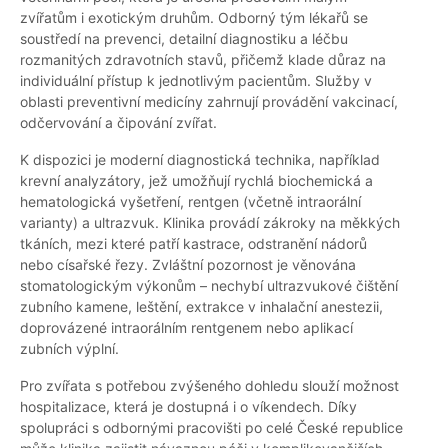
zvířatům i exotickým druhům. Odborný tým lékařů se
soustředí na prevenci, detailní diagnostiku a léčbu
rozmanitých zdravotních stavů, přičemž klade důraz na
individuální přístup k jednotlivým pacientům. Služby v
oblasti preventivní medicíny zahrnují provádění vakcinací,
odčervování a čipování zvířat.
K dispozici je moderní diagnostická technika, například
krevní analyzátory, jež umožňují rychlá biochemická a
hematologická vyšetření, rentgen (včetně intraorální
varianty) a ultrazvuk. Klinika provádí zákroky na měkkých
tkáních, mezi které patří kastrace, odstranění nádorů
nebo císařské řezy. Zvláštní pozornost je věnována
stomatologickým výkonům – nechybí ultrazvukové čištění
zubního kamene, leštění, extrakce v inhalační anestezii,
doprovázené intraorálním rentgenem nebo aplikací
zubních výplní.
Pro zvířata s potřebou zvýšeného dohledu slouží možnost
hospitalizace, která je dostupná i o víkendech. Díky
spolupráci s odbornými pracovišti po celé České republice