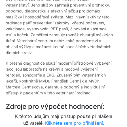
veterinářství. Jeho služby zahrnují preventivní prohlídky,
odbornou diagnostiku a efektivní léčbu pro domácí
mazlíčky i hospodářská zvířata. Mezi hlavní aktivity této
ordinace patří preventivní zákroky, včetně odčervení,
vakcinace, vystavování PET pasů, čipování a kastrace
psů a koček. Zaměření zahrnuje rovněž chirurgii měkkých
tkání. Veterinární centrum nabízí také poradenství v
oblasti výživy a možnost koupě speciálních veterinárních
dietních krmiv.
K přesné diagnostice slouží moderní přístrojové vybavení,
jako jsou laboratoře na krevní a močová vyšetření,
rentgen, sonografie a EKG. Zkušený tým veterinárních
lékařů, konkrétně MVDr. František Čermák a MVDr.
Marcela Čermáková, garantuje odborný a individuální
přístup k pacientům v této veterinární ordinaci.
Zdroje pro výpočet hodnocení:
K těmto údajům mají přístup pouze přihlášení
uživatelé.
Klikněte sem pro přihlášení.