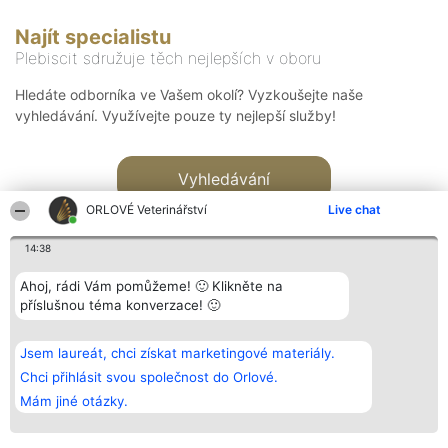
Najít specialistu
Plebiscit sdružuje těch nejlepších v oboru
Hledáte odborníka ve Vašem okolí? Vyzkoušejte naše
vyhledávání. Využívejte pouze ty nejlepší služby!
Vyhledávání
ORLOVÉ Veterinářství
Live chat
14:38
Ahoj, rádi Vám pomůžeme! 🙂 Klikněte na
příslušnou téma konverzace! 🙂
Organizátor hlasování
Plebiscyt
Kontakt
Bright Side Solutions sp. z o.
Vítězové
Kontakt
Jsem laureát, chci získat marketingové materiály.
o. sp. k.
Seznam všech
ul. Ruska 22
laureátů
Chci přihlásit svou společnost do Orlové.
Wrocław 50-079
Zásady
Mám jiné otázky.
KRS 0000749100 | Regon
Pravidla
381313360 | NIP 8943132676
Zásady
ochrany
osobních údajů