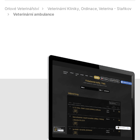
Orlové Veterinářství
Veterinární Kliniky, Ordinace, Veterina - Staňkov
Veterinární ambulance