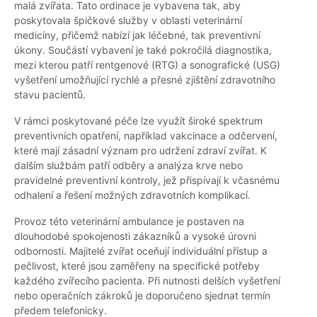
malá zvířata. Tato ordinace je vybavena tak, aby
poskytovala špičkové služby v oblasti veterinární
medicíny, přičemž nabízí jak léčebné, tak preventivní
úkony. Součástí vybavení je také pokročilá diagnostika,
mezi kterou patří rentgenové (RTG) a sonografické (USG)
vyšetření umožňující rychlé a přesné zjištění zdravotního
stavu pacientů.
V rámci poskytované péče lze využít široké spektrum
preventivních opatření, například vakcinace a odčervení,
které mají zásadní význam pro udržení zdraví zvířat. K
dalším službám patří odběry a analýza krve nebo
pravidelné preventivní kontroly, jež přispívají k včasnému
odhalení a řešení možných zdravotních komplikací.
Provoz této veterinární ambulance je postaven na
dlouhodobé spokojenosti zákazníků a vysoké úrovni
odbornosti. Majitelé zvířat oceňují individuální přístup a
pečlivost, které jsou zaměřeny na specifické potřeby
každého zvířecího pacienta. Při nutnosti delších vyšetření
nebo operačních zákroků je doporučeno sjednat termín
předem telefonicky.