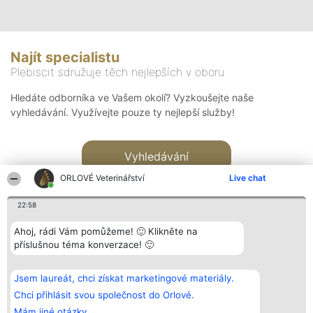
Najít specialistu
Plebiscit sdružuje těch nejlepších v oboru
Hledáte odborníka ve Vašem okolí? Vyzkoušejte naše
vyhledávání. Využívejte pouze ty nejlepší služby!
Vyhledávání
ORLOVÉ Veterinářství
Live chat
22:58
Ahoj, rádi Vám pomůžeme! 🙂 Klikněte na
příslušnou téma konverzace! 🙂
Organizátor hlasování
Plebiscyt
Kontakt
Bright Side Solutions sp. z o.
Vítězové
Kontakt
Jsem laureát, chci získat marketingové materiály.
o. sp. k.
Seznam všech
ul. Ruska 22
laureátů
Chci přihlásit svou společnost do Orlové.
Wrocław 50-079
Zásady
Mám jiné otázky.
KRS 0000749100 | Regon
Pravidla