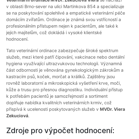
v oblasti Brno-sever na ulici Martinkova 854 a specializuje
se na poskytování spolehlivé a empatické veterinární péče
domácím zvířatům. Ordinace je známá svou vstřícností a
profesionálním přístupem nejen k pacientům, ale také k
jejich majitelům, což dokládá i vysoké klientské
hodnocení.
Tato veterinární ordinace zabezpečuje široké spektrum
služeb, mezi které patří čipování, vakcinace nebo dentální
hygiena využívající ultrazvukovou technologii. Významná
část odbornosti je věnována gynekologickým zákrokům a
kastracím psů, koček, morčat a králíků. Zajištěny jsou
rovněž laboratorní a mikroskopická vyšetření krve, moči,
kůže a trusu pro přesnou diagnostiku. Individuální přístup
k potřebám pacientů je samozřejmostí a sortiment
doplňuje nabídka kvalitních veterinárních krmiv, což
přispívá k ucelenosti poskytovaných služeb v
MVDr. Viera
Zekuciová
.
Zdroje pro výpočet hodnocení: