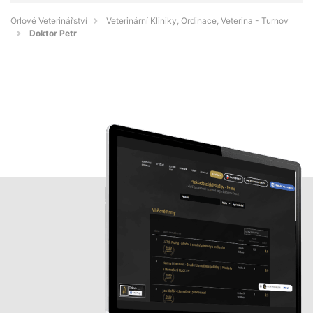
Orlové Veterinářství
Veterinární Kliniky, Ordinace, Veterina - Turnov
Doktor Petr