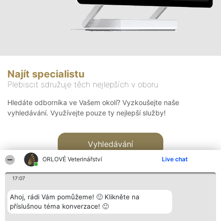
Najít specialistu
Plebiscit sdružuje těch nejlepších v oboru
Hledáte odborníka ve Vašem okolí? Vyzkoušejte naše
vyhledávání. Využívejte pouze ty nejlepší služby!
Vyhledávání
ORLOVÉ Veterinářství
Live chat
17:07
Ahoj, rádi Vám pomůžeme! 🙂 Klikněte na
příslušnou téma konverzace! 🙂
Organizátor hlasování
Plebiscyt
Kontakt