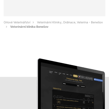
Orlové Veterinářství
Veterinární Kliniky, Ordinace, Veterina - Benešov
Veterinární klinika Benešov