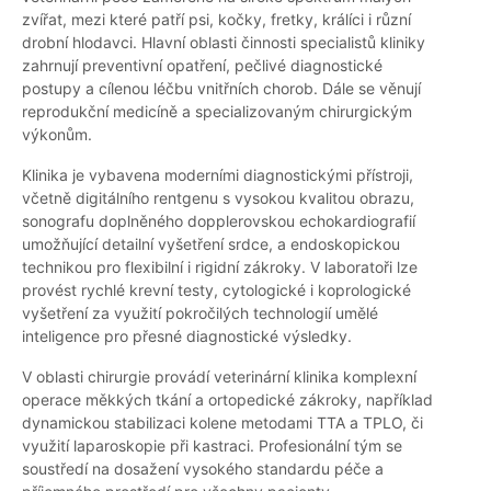
zvířat, mezi které patří psi, kočky, fretky, králíci i různí
drobní hlodavci. Hlavní oblasti činnosti specialistů kliniky
zahrnují preventivní opatření, pečlivé diagnostické
postupy a cílenou léčbu vnitřních chorob. Dále se věnují
reprodukční medicíně a specializovaným chirurgickým
výkonům.
Klinika je vybavena moderními diagnostickými přístroji,
včetně digitálního rentgenu s vysokou kvalitou obrazu,
sonografu doplněného dopplerovskou echokardiografií
umožňující detailní vyšetření srdce, a endoskopickou
technikou pro flexibilní i rigidní zákroky. V laboratoři lze
provést rychlé krevní testy, cytologické i koprologické
vyšetření za využití pokročilých technologií umělé
inteligence pro přesné diagnostické výsledky.
V oblasti chirurgie provádí veterinární klinika komplexní
operace měkkých tkání a ortopedické zákroky, například
dynamickou stabilizaci kolene metodami TTA a TPLO, či
využití laparoskopie při kastraci. Profesionální tým se
soustředí na dosažení vysokého standardu péče a